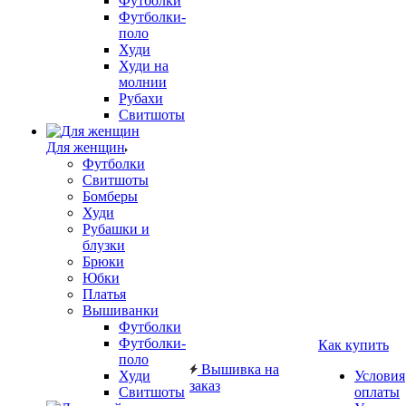
Футболки
Футболки-
поло
Худи
Худи на
молнии
Рубахи
Свитшоты
Для женщин
Футболки
Свитшоты
Бомберы
Худи
Рубашки и
блузки
Брюки
Юбки
Платья
Вышиванки
Футболки
Футболки-
Как купить
поло
Вышивка на
Худи
Условия
заказ
Свитшоты
оплаты