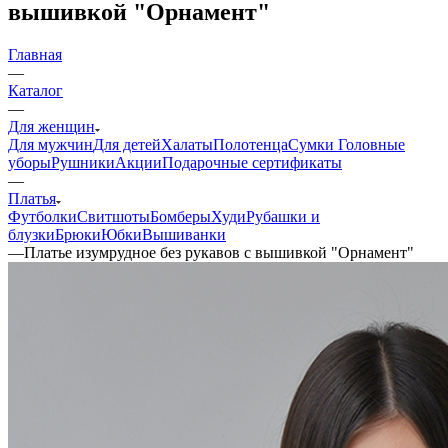
вышивкой "Орнамент"
Главная
—
Каталог
—
Для женщин
Для мужчин
Для детей
Халаты
Полотенца
Сумки
Головные
уборы
Рушники
Акции
Подарочные сертификаты
—
Платья
Футболки
Свитшоты
Бомберы
Худи
Рубашки и
блузки
Брюки
Юбки
Вышиванки
—
Платье изумрудное без рукавов с вышивкой "Орнамент"