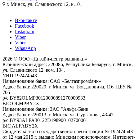
г. Минск, ул. Славинского 12, к.101
Вконтакте
Facebook
Instagram
Viber
Viber
WhatsApp
2026 © ООО «Дизайн-центр вышивки»
Юридический адрес: 220086, Республика Беларусь, г. Минск,
ул. Славинского 12, ком. 104.
УНП 192474543
Наименование банка: ОАО «Белгазпромбанк»
Адрес банка: 220029, г. Минск, ул. Богдановича, 116. ЦБУ №
706
р/с BY82OLMP30120000891270000933
BIC OLMPBY2X
Наименование банка: ЗАО "Альфа-Банк"
Адрес банка: 220013, г. Минск, ул. Сурганова, 43-47
р/с BY93ALFA30122D19890010270000
BIC ALFABY2X
Свидетельство о государственной регистрации № 192474543
от 12 мая 2015 г. выдано Минским горисполкомом. Интернет-