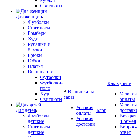
Рубахи
Свитшоты
Для женщин
Футболки
Свитшоты
Бомберы
Худи
Рубашки и
блузки
Брюки
Юбки
Платья
Вышиванки
Футболки
Футболки-
Как купить
поло
Вышивка на
Худи
Условия
заказ
Свитшоты
оплаты
Условия
Условия
Для детей
Блог
доставк
оплаты
Футболки
Возврат
Условия
детские
и обмен
доставки
Свитшоты
Вопрос-
детские
ответ