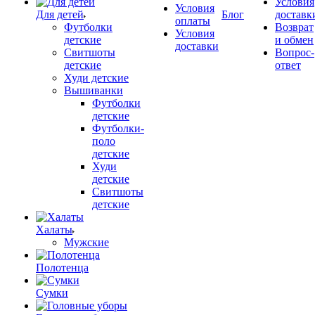
Условия
Условия
Для детей
Блог
доставк
оплаты
Футболки
Возврат
Условия
детские
и обмен
доставки
Свитшоты
Вопрос-
детские
ответ
Худи детские
Вышиванки
Футболки
детские
Футболки-
поло
детские
Худи
детские
Свитшоты
детские
Халаты
Мужские
Полотенца
Сумки