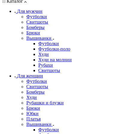
Каталог
Для мужчин
Футболки
Свитшоты
Бомберы
Брюки
Вышиванки
Футболки
Футболки-поло
Худи
Худи на молнии
Рубахи
Свитшоты
Для женщин
Футболки
Свитшоты
Бомберы
Худи
Рубашки и блузки
Брюки
Юбки
Платья
Вышиванки
Футболки